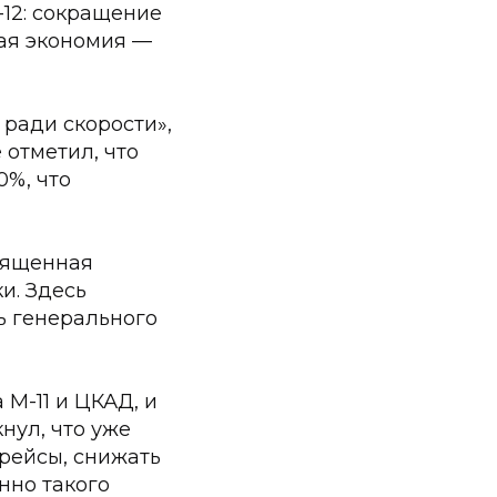
-12: сокращение
мая экономия —
 ради скорости»,
отметил, что
0%, что
вященная
и. Здесь
ь генерального
М-11 и ЦКАД, и
нул, что уже
рейсы, снижать
нно такого