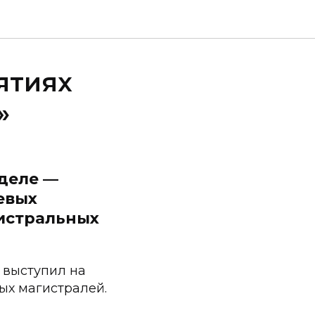
ятиях
»
еделе —
евых
гистральных
 выступил на
ых магистралей.