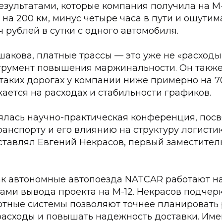
езультатами, которые компания получила на М
на 200 км, минус четыре часа в пути и ощути
ч рублей в сутки с одного автомобиля.
акова, платные трассы — это уже не «расходы
трумент повышения маржинальности. Он также 
таких дорогах у компании ниже примерно на 7
ется на расходах и стабильности графиков.
оялась научно-практическая конференция, пос
анспорту и его влиянию на структуру логистик
тавлял Евгений Некрасов, первый заместител
ак автономные автопоезда NATCAR работают на 
ми вывода проекта на М-12. Некрасов подчерк
отные системы позволяют точнее планировать 
асходы и повышать надежность доставки. Име