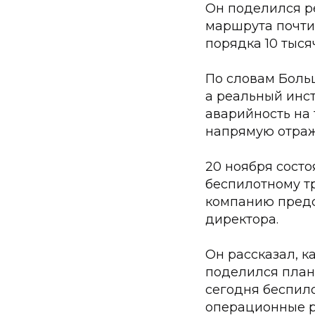
Он поделился р
маршрута почти 
порядка 10 тыся
По словам Больш
а реальный инс
аварийность на 
напрямую отража
20 ноября сост
беспилотному тр
компанию предс
директора.
Он рассказал, к
поделился плана
сегодня беспил
операционные р